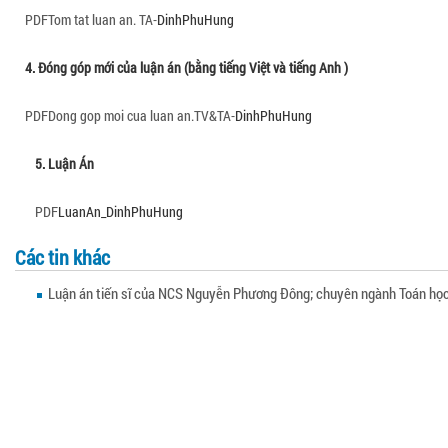
PDF
Tom tat luan an. TA-
DinhPhuHung
4. Đóng góp mới của luận án (bằng tiếng Việt và tiếng Anh )
PDF
Dong gop moi cua luan an.TV&TA-
DinhPhuHung
5. Luận Án
PDF
LuanAn_
DinhPhuHung
Các tin khác
Luận án tiến sĩ của NCS Nguyễn Phương Đông; chuyên ngành Toán họ