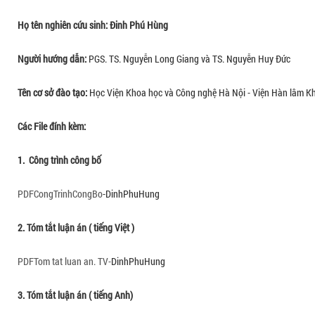
Họ tên nghiên cứu sinh: Đinh Phú Hùng
Người hướng dẫn:
PGS. TS. Nguyễn Long Giang và TS. Nguyễn Huy Đức
Tên cơ sở đào tạo:
Học Viện Khoa học và Công nghệ Hà Nội - Viện Hàn lâm K
Các File đính kèm:
1. Công trình công bố
PDF
CongTrinhCongBo
-DinhPhuHung
2. Tóm tắt luận án ( tiếng Việt )
PDF
Tom tat luan an. TV-
DinhPhuHung
3. Tóm tắt luận án ( tiếng Anh)