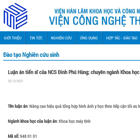
GIỚI THIỆU
TIN TỨC
NGHIÊN CỨU
ỨNG DỤNG
HỢP TÁC - ĐÀO TẠO
Đào tạo Nghiên cứu sinh
Luận án tiến sĩ của NCS Đinh Phú Hùng; chuyên ngành Khoa học
26/12/2023
Tên luận án
: Nâng cao hiệu quả tổng hợp hình ảnh y học theo tiếp cận tối ưu 
Ngành khoa học của luận án
: Khoa học máy tính
Mã số:
948 01 01