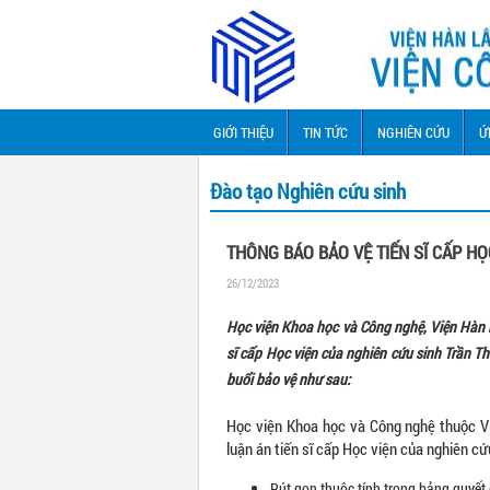
GIỚI THIỆU
TIN TỨC
NGHIÊN CỨU
Ứ
Đào tạo Nghiên cứu sinh
THÔNG BÁO BẢO VỆ TIẾN SĨ CẤP HỌ
26/12/2023
Học viện Khoa học và Công nghệ, Viện Hàn 
sĩ cấp Học viện của nghiên cứu sinh Trần 
buổi bảo vệ như sau:
Học viện Khoa học và Công nghệ thuộc V
luận án tiến sĩ cấp Học viện của nghiên cứu
Rút gọn thuộc tính trong bảng quyết 