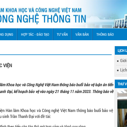
NG DỤNG
HỢP TÁC - ĐÀO TẠO
TƯ VẤN
VĂN BẢN
THÔNG BÁO
LỊCH 
Giới
C VIỆN
Lịch
THƯ V
lâm Khoa học và Công Nghệ Việt Nam thông báo buổi bảo vệ luận án tiến
Thanh Đại, kế hoạch bảo vệ vào ngày 21 tháng 11 năm 2023. Thông báo về
iện Hàn lâm Khoa học và Công nghệ Việt Nam thông báo buổi bảo vệ
 sinh Trần Thanh Đại với đề tài:
định theo tiếp cận tập thô mờ trực cảm và tôpô suy rộng