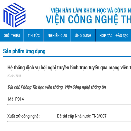
GIỚI THIỆU
TIN TỨC
NGHIÊN CỨU
ỨNG DỤNG
HỢP TÁC - ĐÀO TẠO
Sản phẩm ứng dụng
Hệ thống dịch vụ hội nghị truyền hình trực tuyến qua mạng viễn
29/04/2016
Địa chỉ: Phòng Tin học viễn thông, Viện Công nghệ thông tin
Mã: P014
Xuất xứ công nghệ: Đề tài cấp Nhà nước TN3/C07