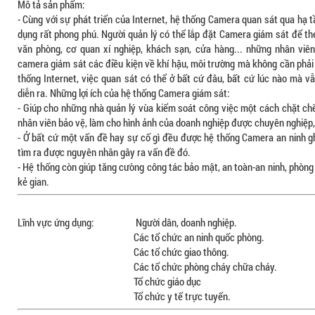
Mô tả sản phẩm:
- Cùng với sự phát triển của Internet, hệ thống Camera quan sát qua hạ 
dụng rất phong phú. Người quản lý có thể lắp đặt Camera giám sát để th
văn phòng, cơ quan xí nghiệp, khách sạn, cửa hàng... những nhân viê
camera giám sát các điều kiện về khí hậu, môi trường mà không cần phải 
thống Internet, việc quan sát có thể ở bất cứ đâu, bất cứ lúc nào mà v
diễn ra. Những lợi ích của hệ thống Camera giám sát:
- Giúp cho những nhà quản lý vùa kiểm soát công việc một cách chặt chẽ
nhân viên bảo vệ, làm cho hình ảnh của doanh nghiệp được chuyên nghiệp, 
- Ở bất cứ một vấn đề hay sự cố gì đều được hệ thống Camera an ninh ghi
tìm ra được nguyên nhân gây ra vấn đề đó.
- Hệ thống còn giúp tăng cưòng công tác bảo mật, an toàn-an ninh, phòn
kẻ gian.
Lĩnh vực ứng dụng: Người dân, doanh nghiệp.
Các tổ chức an ninh quốc phòng.
Các tổ chức giao thông.
Các tổ chức phòng cháy chữa cháy.
Tổ chức giáo dục
Tổ chức y tế trực tuyến.