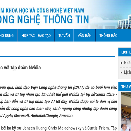
NG DỤNG
HỢP TÁC - ĐÀO TẠO
TƯ VẤN
VĂN BẢN
THÔNG BÁO
LỊCH 
Giới
c với tập đoàn Nvidia
Lịch
THƯ V
vừa qua, lãnh đạo Viện Công nghệ thông tin (CNTT) đã có buổi làm việc
 dẫn và trí tuệ nhân tạo lớn nhất thế giới Nvidia
tại trụ sở Santa Clara -
p bán dẫn và trí tuệ nhân tạo AI tới đây, Nvidia được coi là
đơn vị tiên
ên bản đồ công nghệ cao toàn cầu, sánh ngang cùng những tập đoàn
công
hư Apple, Microso
ft,
Alphabet/Google, Amazon.
 bởi ba kỹ sư Jensen Huang, Chris Malachowsky và Curtis Priem. Tập