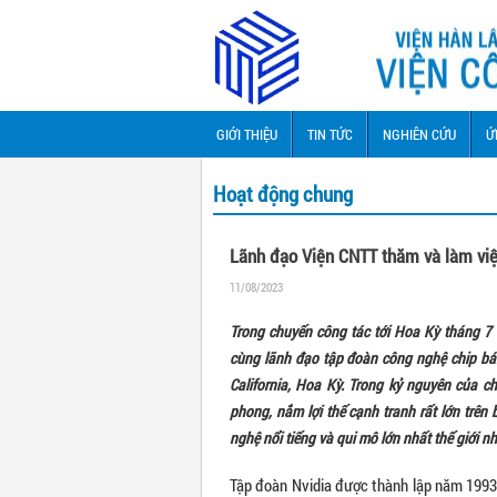
GIỚI THIỆU
TIN TỨC
NGHIÊN CỨU
Ứ
Hoạt động chung
Lãnh đạo Viện CNTT thăm và làm việ
11/08/2023
Trong
chuyến công tác tới Hoa Kỳ tháng 7 
cùng
lãnh đạo tập đoàn
công nghệ chip bán
California, Hoa Kỳ.
Trong kỷ nguyên của chi
phong, nắm lợi thế cạnh tranh rất lớn tr
nghệ nổi tiếng
và qui mô lớn nhất thế giới n
Tập đoàn Nvidia được thành lập năm 1993