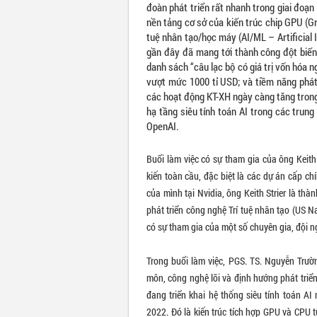
đoàn phát triển rất nhanh trong giai đoạn
nền tảng cơ sở của kiến trúc chip GPU (Gr
tuệ nhân tạo/học máy (AI/ML – Artificial 
gần đây đã mang tới thành công đột biến 
danh sách “câu lạc bộ có giá trị vốn hóa n
vượt mức 1000 tỉ USD; và tiềm năng phát
các hoạt động KT-XH ngày càng tăng trong 
hạ tầng siêu tính toán AI trong các trun
OpenAI.
Buổi làm việc có sự tham gia của ông Keith
kiến toàn cầu, đặc biệt là các dự án cấp chí
của mình tại Nvidia, ông Keith Strier là th
phát triển công nghệ Trí tuệ nhân tạo (US 
có sự tham gia của một số chuyên gia, đội n
Trong buổi làm việc, PGS. TS. Nguyễn Trườ
môn, công nghệ lõi và định hướng phát triển
đang triển khai hệ thống siêu tính toán AI
2022. Đó là kiến trúc tích hợp GPU và CPU