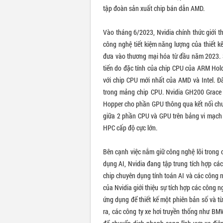
tập đoàn sản xuất chip bán dẫn AMD.
Vào tháng 6/2023, Nvidia chính thức giới t
công nghệ tiết kiệm năng lượng của thiết
đưa vào thương mại hóa từ đầu năm 2023. Su
tiến do đặc tính của chip CPU của ARM Hold
với chip CPU mới nhất của AMD và Intel. Đâ
trong mảng chip CPU. Nvidia GH200 Grace 
Hopper cho phần GPU thông qua kết nối ch
giữa 2 phần CPU và GPU trên bảng vi mạch n
HPC cấp độ cực lớn.
Bên cạnh việc nắm giữ công nghệ lõi trong
dụng AI, Nvidia đang tập trung tích hợp cá
chip chuyên dụng tính toán AI và các công n
của Nvidia giới thiệu sự tích hợp các công 
ứng dụng để thiết kế một phiên bản số và từ
ra, các công ty xe hơi truyền thống như B