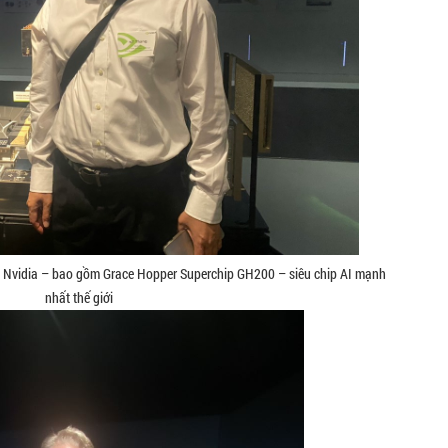
a Nvidia – bao gồm Grace Hopper Superchip GH200 – siêu chip AI mạnh
nhất thế giới