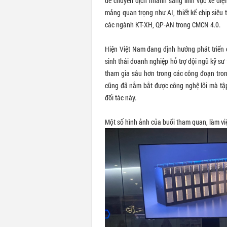
để chuyển dịch nhanh sang lĩnh vực xe điện
mảng quan trọng như AI, thiết kế chip siêu 
các ngành KT-XH, QP-AN trong CMCN 4.0.
Hiện Việt Nam đang định hướng phát triển 
sinh thái doanh nghiệp hỗ trợ đội ngũ kỹ sư 
tham gia sâu hơn trong các công đoạn tron
cũng đã nắm bắt được công nghệ lõi mà tập
đối tác này.
Một số hình ảnh của buổi tham quan, làm việ