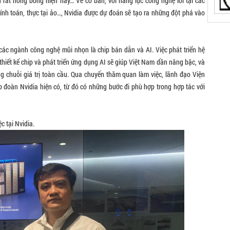
 rất nóng bỏng hiện nay… Về cơ bản, với năng lực công nghệ lõi tại các
tính toán, thực tại ảo…, Nvidia được dự đoán sẽ tạo ra những đột phá vào
các ngành công nghệ mũi nhọn là chip bán dẫn và AI. Việc phát triển hệ
thiết kế chip và phát triển ứng dụng AI sẽ giúp Việt Nam dần nâng bậc, và
g chuỗi giá trị toàn cầu. Qua chuyến thăm quan làm việc, lãnh đạo Viện
 đoàn Nvidia hiện có, từ đó có những bước đi phù hợp trong hợp tác với
c tại Nvidia.