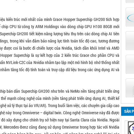
hiệu kiến trúc mới nhất của mình Grace Hopper Superchip GH200 tích hợp
 kế chip CPU từ công ty ARM Holdings vào dòng chip GPU H100 80GB mới
perchip GH200 tiết kiệm năng lượng tiêu thụ trên các dòng chip AI tiên
ings, trong khi vẫn đảm bảo năng lực tính toán tốc độ cao, tương đương
y được coi là bước đi chiến lược của Nvidia, tách dần khỏi Intel và AMD
Hopper Superchip là sự kết hợp của 2 kiến trúc Grace cho phần CPU và
uẩn NVLink-C2C của Nvidia nhằm tạo lập một mô hình bộ nhớ thống nhất
hằm tăng tốc độ tính toán và truy cập dữ liệu trong các ứng dụng AI và
 chip bán dẫn Superchip GH200 như trên và NeMo nền tảng phát triển ứng
c thế mạnh công nghệ của mình (nền tảng phát triển ứng dụng AI, thiết kế
ghệ xử lý thực tại ảo VR/AR). Trong buổi làm việc, các chuyên gia cấp cao
SẢN 
nghệ này trong Omniverse – digital twin. Công nghệ Omniverse này đã được
 đó xây dựng cho chính trụ sở hiện nay tại Santa Clara của Nvidia. Ngoài
MW, Mercedes-Benz cũng đang sử dụng Omniverse trong hợp tác với Nvidia