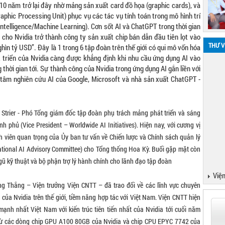
 10 năm trở lại đây nhờ mảng sản xuất card đồ họa (graphic cards), và
aphic Processing Unit) phục vụ các tác vụ tính toán trong mô hình trí
Intelligence/Machine Learning). Cơn sốt AI và ChatGPT trong thời gian
cho Nvidia trở thành công ty sản xuất chip bán dẫn đầu tiên lọt vào
THƯ V
ghìn tỷ USD”. Đây là 1 trong 6 tập đoàn trên thế giới có qui mô vốn hóa
 triển của Nvidia càng được khẳng định khi nhu cầu ứng dụng AI vào
thời gian tới. Sự thành công của Nvidia trong ứng dụng AI gắn liền với
g tâm nghiên cứu AI của Google, Microsoft và nhà sản xuất ChatGPT -
 Strier - Phó Tổng giám đốc tập đoàn phụ trách mảng phát triển và sáng
nh phủ (Vice President – Worldwide AI Initiatives). Hiện nay, với cương vị
ành viên quan trọng của Ủy ban tư vấn về Chiến lược và Chính sách quản lý
National AI Advisory Committee) cho Tổng thống Hoa Kỳ. Buổi gặp mặt còn
gũ kỹ thuật và bộ phận trợ lý hành chính cho lãnh đạo tập đoàn
Viện
ng Thắng – Viện trưởng Viện CNTT – đã trao đổi về các lĩnh vực chuyên
 của Nvidia trên thế giới, tiềm năng hợp tác với Việt Nam. Viện CNTT hiện
 mạnh nhất Việt Nam với kiến trúc tiên tiến nhất của Nvidia tới cuối năm
 từ các dòng chip GPU A100 80GB của Nvidia và chip CPU EPYC 7742 của