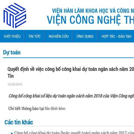
GIỚI THIỆU
TIN TỨC
NGHIÊN CỨU
ỨNG DỤNG
HỢP TÁC - ĐÀO TẠO
Dự toán
Quyết định về việc công bố công khai dự toán ngân sách năm 2
Tin
10/04/2018
Công bố công khai số liệu dự toán ngân sách năm 2018 của Viện Công ngh
Chi tiết thông báo tại
file đính kèm
Các tin khác
Công bố công khai dự toán (hoặc quyết toán) ngân sách năm 2017 của