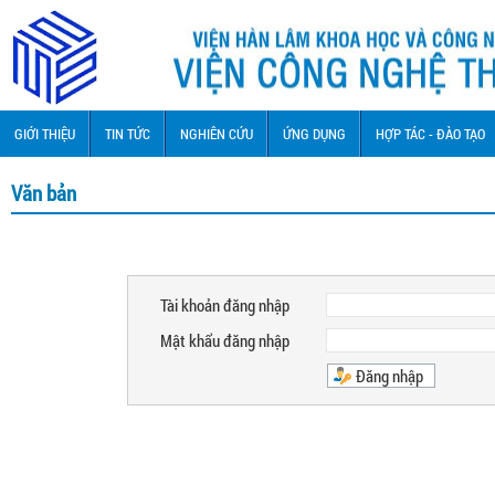
GIỚI THIỆU
TIN TỨC
NGHIÊN CỨU
ỨNG DỤNG
HỢP TÁC - ĐÀO TẠO
Văn bản
Tài khoản đăng nhập
Mật khẩu đăng nhập
Đăng nhập