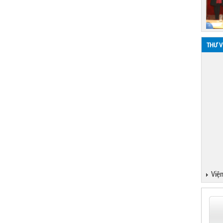
THƯ V
Viện