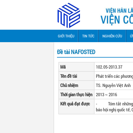
GIỚI THIỆU
TIN TỨC
NGHIÊN CỨU
Ứ
Đề tài NAFOSTED
Mã
102.05-2013.37
Tên đề tài
Phát triển các phương
Chủ nhiệm
TS. Nguyễn Việt Anh
Thời gian thực hiện
2013 ~ 2016
Kết quả đạt được
- Tóm tắt những kết 
báo hội nghị quốc tế, 