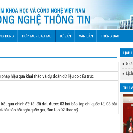
NG DỤNG
HỢP TÁC - ĐÀO TẠO
TƯ VẤN
VĂN BẢN
THÔNG BÁO
LỊCH 
Giới
Lịch
 pháp hiệu quả khai thác và dự đoán dữ liệu có cấu trúc
THƯ V
quả chính đề tài đã đạt được: 03 bài báo tạp chí quốc tế, 03 bài
04 bài báo hội nghị quốc gia, đào tạo 02 thạc sỹ.