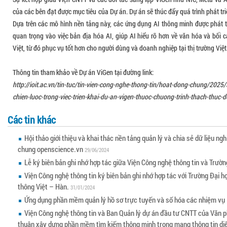
của các bên đạt được mục tiêu của Dự án. Dự án sẽ thúc đẩy quá trình phát tri
Dựa trên các mô hình nền tảng này, các ứng dụng AI thông minh được phát t
quan trọng vào việc bản địa hóa AI, giúp AI hiểu rõ hơn về văn hóa và bối 
Việt, từ đó phục vụ tốt hơn cho người dùng và doanh nghiệp tại thị trường Việ
Thông tin tham khảo về Dự án ViGen tại đường link:
http://ioit.ac.vn/tin-tuc/tin-vien-cong-nghe-thong-tin/hoat-dong-chung/2025/
chien-luoc-trong-viec-trien-khai-du-an-vigen-thuoc-chuong-trinh-thach-thuc
Các tin khác
Hội thảo giới thiệu và khai thác nền tảng quản lý và chia sẻ dữ liệu 
chung openscience.vn
29/06/2024
Lễ ký biên bản ghi nhớ hợp tác giữa Viện Công nghệ thông tin và Trườ
Viện Công nghệ thông tin ký biên bản ghi nhớ hợp tác với Trường Đại h
thông Việt – Hàn.
31/01/2024
Ứng dụng phần mềm quản lý hồ sơ trực tuyến và số hóa các nhiệm v
Viện Công nghệ thông tin và Ban Quản lý dự án đầu tư CNTT của Văn 
thuận xây dựng phần mềm tìm kiếm thông minh trong mạng thông tin di