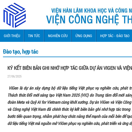
GIỚI THIỆU
TIN TỨC
NGHIÊN CỨU
ỨNG DỤNG
HỢP TÁC - ĐÀO TẠO
Đào tạo, hợp tác
KÝ KẾT BIÊN BẢN GHI NHỚ HỢP TÁC GIỮA DỰ ÁN VIGEN VÀ VI
27/06/2025
ViGen là dự án xây dựng bộ dữ liệu tiếng Việt phục vụ nghiên cứu, phát t
Thách thức Đổi mới sáng tạo Việt Nam 2025 (VIC) do Trung tâm đổi mới sáng 
đoàn Meta và Quỹ AI for Vietnam cùng khởi xướng. Dự án ViGen và Viện Công 
và Công nghệ Việt Nam đã chính thức ký kết biên bản ghi nhớ hợp tác trong
bước tiến quan trọng, nhằm phát huy chức năng thế mạnh của mỗi bên để tạo 
dữ liệu tiếng Việt mã nguồn mở ViGen phục vụ nghiên cứu, phát triển và ứng d