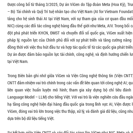
Được công bố từ tháng 3/2025, Dự án ViGen do Tập đoàn Meta (Hoa Kỳ), Tru
– Bộ Tài chính và Quỹ Trí tuệ nhân tạo cho Việt Nam (AI for Vietnam Foundat
tảng cho hệ sinh thái AI tại Việt Nam, với sự tham gia của cơ quan đầu m
NIC) cùng các đối tác công nghệ hàng đầu thế giới như Meta, AIV. Trong bối c
đột phá phát triển KHCN, ĐMST và chuyển đổi số quốc gia, ViGen xuất hiện 
pháp lý, nguồn lực của Chính phủ đối với sự phát triển và tăng cường năng 
đồng thời với việc thu hút đầu tư và hợp tác quốc tế từ các quốc gia phát tri
Dự án được đảm bảo nguồn lực tài chính, công nghệ, và định hướng chiến lược
tại Việt Nam.
Trong Biên bản ghi nhớ giữa ViGen và Viện Công nghệ thông tin (Viện CNT
CNTT đảm nhiệm vai trò chính trong các vấn đề liên quan tới công nghệ AI; quả
liên quan việc huấn luyện mô hình; tham gia xây dựng bộ chỉ tiêu đánh
Language Model – LLM) cho tiếng Việt. Với vai trò là viện nghiên cứu đầu ng
hạ tầng công nghệ hiện đại hàng đầu quốc gia trong lĩnh vực AI, Viện được 
ViGen, đóng vai trò lớn trong việc thu thập, xử lý, và đánh giá dữ liệu, cũng n
dựa trên bộ dữ liệu tiếng Việt.
Sự kết hợp giữa Viện CNTT và các đối tác sáng lập ViGen như NIC, Meta và 