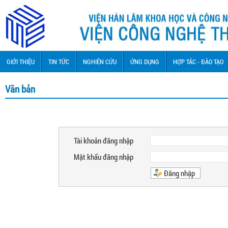
GIỚI THIỆU
TIN TỨC
NGHIÊN CỨU
ỨNG DỤNG
HỢP TÁC - ĐÀO TẠO
Văn bản
Tài khoản đăng nhập
Mật khẩu đăng nhập
Đăng nhập