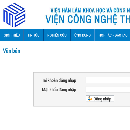
GIỚI THIỆU
TIN TỨC
NGHIÊN CỨU
ỨNG DỤNG
HỢP TÁC - ĐÀO TẠO
Văn bản
Tài khoản đăng nhập
Mật khẩu đăng nhập
Đăng nhập