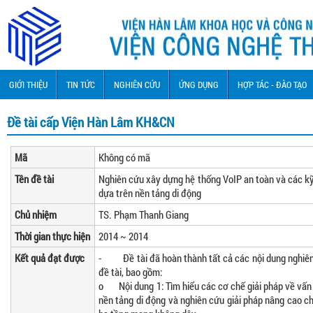
GIỚI THIỆU
TIN TỨC
NGHIÊN CỨU
ỨNG DỤNG
HỢP TÁC - ĐÀO TẠO
Đề tài cấp Viện Hàn Lâm KH&CN
Mã
Không có mã
Tên đề tài
Nghiên cứu xây dựng hệ thống VoIP an toàn và các k
dựa trên nền tảng di động
Chủ nhiệm
TS. Phạm Thanh Giang
Thời gian thực hiện
2014 ~ 2014
Kết quả đạt được
- Đề tài đã hoàn thành tất cả các nội dung nghiên
đề tài, bao gồm:
o Nội dung 1: Tìm hiểu các cơ chế giải pháp về vấn
nền tảng di động và nghiên cứu giải pháp nâng cao ch