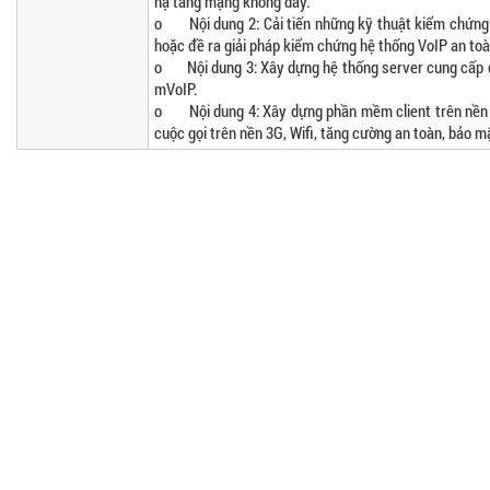
hạ tầng mạng không dây.
o Nội dung 2: Cải tiến những kỹ thuật kiểm chứng 
hoặc đề ra giải pháp kiểm chứng hệ thống VoIP an toà
o Nội dung 3: Xây dựng hệ thống server cung cấp dị
mVoIP.
o Nội dung 4: Xây dựng phần mềm client trên nền t
cuộc gọi trên nền 3G, Wifi, tăng cường an toàn, bảo m