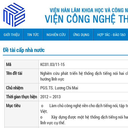
GIỚI THIỆU
TIN TỨC
NGHIÊN CỨU
ỨNG DỤNG
HỢP TÁC - ĐÀO TẠO
Đề tài cấp nhà nước
Mã
KC01.03/11-15
Tên đề tài
Nghiên cứu phát triển hệ thống dịch tiếng nói hai 
hướng lĩnh vực
Chủ nhiệm
PGS.TS. Lương Chi Mai
Thời gian thực hiện
2012 ~ 2013
Mục tiêu
o Làm chủ công nghệ nền cho dịch tiếng nói, tập tr
Việt.
o Xây dựng được một hệ thống dịch tiếng nói hai 
lĩnh vực cụ thể.